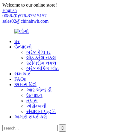
Welcome to our online store!
English
0086-(0)576-87515157
sales02@chinahwh.com
ઘર
ઉત્પાદનો
બ્રેક કેલિપર
લોડ કરેલ નકલ
સ્ટીયરીંગ નકલ
બ્રેક બેકિંગ પ્લેટ
સમાચાર
FAQs
અમારા વિશે
આર એન્ડ ડી
ઉત્પાદન
તપાસ
એસેમ્બલી
સંચાલન પદ્ધતિ
અમારો સંપર્ક કરો