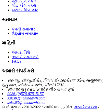
સ્ટીયરીંગ નકલ
લોડ કરેલ નકલ
બ્રેક બેકિંગ પ્લેટ
સમાચાર
કંપની સમાચાર
ઉદ્યોગ સમાચાર
માહિતી
અમારા વિશે
અમારો સંપર્ક કરો
FAQs
અમારો સંપર્ક કરો
સરનામું: યોંગહાઈ રોડ, બિંગંગ ઈન્ડસ્ટ્રીયલ ઝોન, ગાંજીઆંગ,
યુહુઆન, ઝેજિયાંગ પ્રાંત, ચીન 317610
સોમવાર-શુક્રવાર: સવારે 9 થી 6 વાગ્યા સુધી
0086-(0)576-87515157
sales02@chinahwh.com
sales03@chinahwh.com
© કૉપિરાઇટ - 2010-2022 : સર્વાધિકાર સુરક્ષિત.
ગરમ ઉત્પાદનો
-