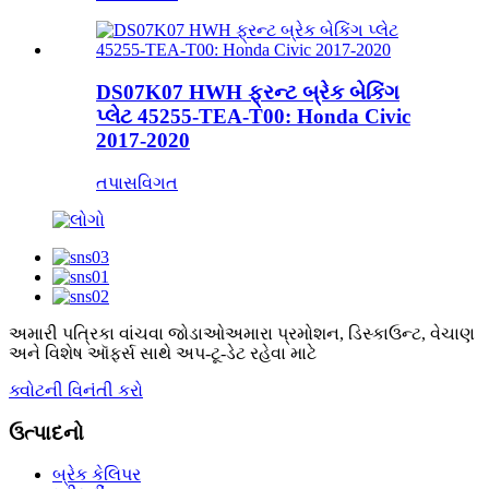
DS07K07 HWH ફ્રન્ટ બ્રેક બેકિંગ
પ્લેટ 45255-TEA-T00: Honda Civic
2017-2020
તપાસ
વિગત
અમારી પત્રિકા વાંચવા જોડાઓ
અમારા પ્રમોશન, ડિસ્કાઉન્ટ, વેચાણ
અને વિશેષ ઑફર્સ સાથે અપ-ટૂ-ડેટ રહેવા માટે
ક્વોટની વિનંતી કરો
ઉત્પાદનો
બ્રેક કેલિપર