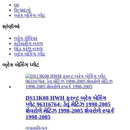
ઘર
ઉત્પાદનો
બ્રેક બેકિંગ પ્લેટ
શ્રેણીઓ
બ્રેક કેલિપર
સ્ટીયરીંગ નકલ
લોડ કરેલ નકલ
બ્રેક બેકિંગ પ્લેટ
બ્રેક બેકિંગ પ્લેટ
DS13K08 HWH ફ્રન્ટ બ્રેક બેકિંગ
પ્લેટ 96316764: ડેવુ મેટિઝ 1998-2005
શેવરોલે મેટિઝ 1998-2005 શેવરોલે સ્પાર્ક
1998-2005
તપાસ
વિગત