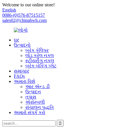
Welcome to our online store!
English
0086-(0)576-87515157
sales02@chinahwh.com
ઘર
ઉત્પાદનો
બ્રેક કેલિપર
લોડ કરેલ નકલ
સ્ટીયરીંગ નકલ
બ્રેક બેકિંગ પ્લેટ
સમાચાર
FAQs
અમારા વિશે
આર એન્ડ ડી
ઉત્પાદન
તપાસ
એસેમ્બલી
સંચાલન પદ્ધતિ
અમારો સંપર્ક કરો