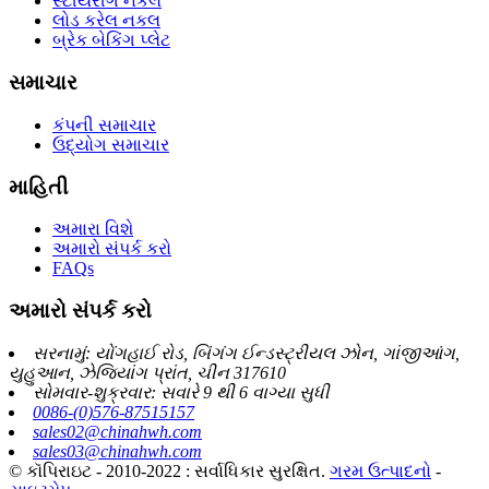
સ્ટીયરીંગ નકલ
લોડ કરેલ નકલ
બ્રેક બેકિંગ પ્લેટ
સમાચાર
કંપની સમાચાર
ઉદ્યોગ સમાચાર
માહિતી
અમારા વિશે
અમારો સંપર્ક કરો
FAQs
અમારો સંપર્ક કરો
સરનામું: યોંગહાઈ રોડ, બિંગંગ ઈન્ડસ્ટ્રીયલ ઝોન, ગાંજીઆંગ,
યુહુઆન, ઝેજિયાંગ પ્રાંત, ચીન 317610
સોમવાર-શુક્રવાર: સવારે 9 થી 6 વાગ્યા સુધી
0086-(0)576-87515157
sales02@chinahwh.com
sales03@chinahwh.com
© કૉપિરાઇટ - 2010-2022 : સર્વાધિકાર સુરક્ષિત.
ગરમ ઉત્પાદનો
-