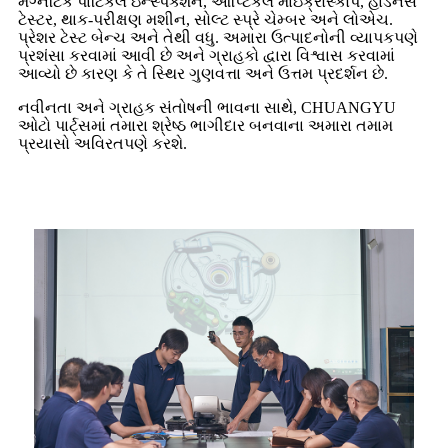
મેગ્નેટિક પાર્ટિકલ ઇન્સ્પેક્શન, ઑપ્ટિકલ માઇક્રોસ્કોપ, હાર્ડનેસ
ટેસ્ટર, થાક-પરીક્ષણ મશીન, સોલ્ટ સ્પ્રે ચેમ્બર અને લોએચ.
પ્રેશર ટેસ્ટ બેન્ચ અને તેથી વધુ. અમારા ઉત્પાદનોની વ્યાપકપણે
પ્રશંસા કરવામાં આવી છે અને ગ્રાહકો દ્વારા વિશ્વાસ કરવામાં
આવ્યો છે કારણ કે તે સ્થિર ગુણવત્તા અને ઉત્તમ પ્રદર્શન છે.
નવીનતા અને ગ્રાહક સંતોષની ભાવના સાથે, CHUANGYU
ઓટો પાર્ટ્સમાં તમારા શ્રેષ્ઠ ભાગીદાર બનવાના અમારા તમામ
પ્રયાસો અવિરતપણે કરશે.