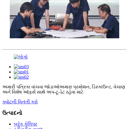
અમારી પત્રિકા વાંચવા જોડાઓ
અમારા પ્રમોશન, ડિસ્કાઉન્ટ, વેચાણ
અને વિશેષ ઑફર્સ સાથે અપ-ટૂ-ડેટ રહેવા માટે
ક્વોટની વિનંતી કરો
ઉત્પાદનો
બ્રેક કેલિપર