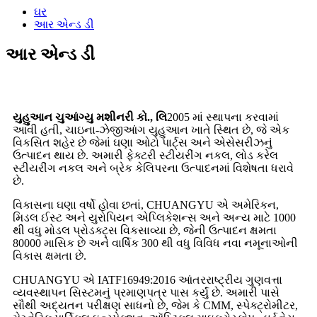
ઘર
આર એન્ડ ડી
આર એન્ડ ડી
યુહુઆન ચુઆંગ્યુ મશીનરી કો., લિ
2005 માં સ્થાપના કરવામાં
આવી હતી, ચાઇના-ઝેજીઆંગ યુહુઆન ખાતે સ્થિત છે, જે એક
વિકસિત શહેર છે જેમાં ઘણા ઓટો પાર્ટ્સ અને એસેસરીઝનું
ઉત્પાદન થાય છે. અમારી ફેક્ટરી સ્ટીયરીંગ નકલ, લોડ કરેલ
સ્ટીયરીંગ નકલ અને બ્રેક કેલિપરના ઉત્પાદનમાં વિશેષતા ધરાવે
છે.
વિકાસના ઘણા વર્ષો હોવા છતાં, CHUANGYU એ અમેરિકન,
મિડલ ઈસ્ટ અને યુરોપિયન એપ્લિકેશન્સ અને અન્ય માટે 1000
થી વધુ મોડલ પ્રોડક્ટ્સ વિકસાવ્યા છે, જેની ઉત્પાદન ક્ષમતા
80000 માસિક છે અને વાર્ષિક 300 થી વધુ વિવિધ નવા નમૂનાઓની
વિકાસ ક્ષમતા છે.
CHUANGYU એ IATF16949:2016 આંતરરાષ્ટ્રીય ગુણવત્તા
વ્યવસ્થાપન સિસ્ટમનું પ્રમાણપત્ર પાસ કર્યું છે. અમારી પાસે
સૌથી અદ્યતન પરીક્ષણ સાધનો છે, જેમ કે CMM, સ્પેક્ટ્રોમીટર,