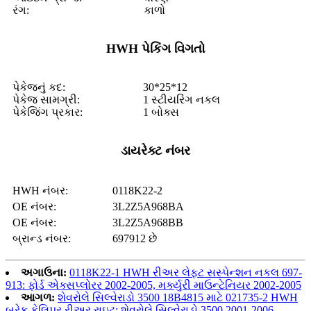
રંગ:
કાળો
HWH પેકિંગ વિગતો
પેકેજનું કદ:
30*25*12
પેકેજ સામગ્રી:
1 સ્ટીયરિંગ નકલ
પેકેજિંગ પ્રકાર:
1 બોક્સ
ડાયરેક્ટ નંબર
HWH નંબર:
0118K22-2
OE નંબર:
3L2Z5A968BA
OE નંબર:
3L2Z5A968BB
બ્રાન્ડ નંબર:
697912 છે
અગાઉના:
0118K22-1 HWH રીઅર લેફ્ટ સસ્પેન્શન નકલ 697-
913: ફોર્ડ એક્સપ્લોરર 2002-2005, મર્ક્યુરી માઉન્ટેનિયર 2002-2005
આગળ:
શેવરોલે સિલ્વેરાડો 3500 18B4815 માટે 021735-2 HWH
બ્રેક કેલિપર રીઅર રાઇટ: શેવરોલે સિલ્વેરાડો 3500 2001-2006,