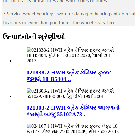
ઉત્પાદનોની શ્રેણીઓ
021838-2 HWH બ્રેક કેલિપર ફ્રન્ટ
જમણે 18-B5404...
021303-2 HWH બ્રેક કેલિપર આગળની
જમણી બાજુ 55102A78...