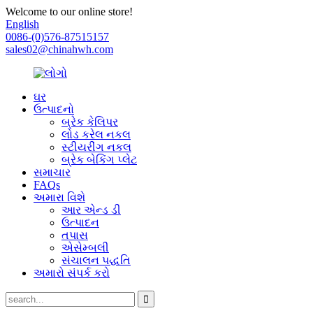
Welcome to our online store!
English
0086-(0)576-87515157
sales02@chinahwh.com
ઘર
ઉત્પાદનો
બ્રેક કેલિપર
લોડ કરેલ નકલ
સ્ટીયરીંગ નકલ
બ્રેક બેકિંગ પ્લેટ
સમાચાર
FAQs
અમારા વિશે
આર એન્ડ ડી
ઉત્પાદન
તપાસ
એસેમ્બલી
સંચાલન પદ્ધતિ
અમારો સંપર્ક કરો