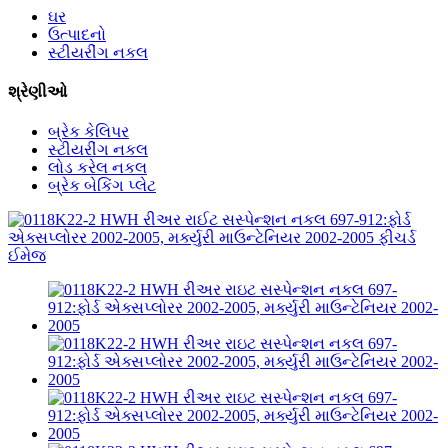
ઘર
ઉત્પાદનો
સ્ટીયરીંગ નકલ
શ્રેણીઓ
બ્રેક કેલિપર
સ્ટીયરીંગ નકલ
લોડ કરેલ નકલ
બ્રેક બેકિંગ પ્લેટ