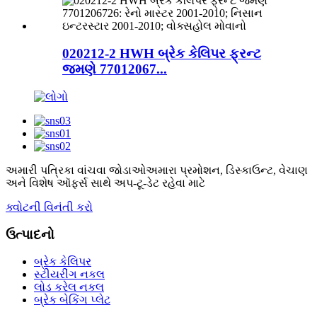
020212-2 HWH બ્રેક કેલિપર ફ્રન્ટ
જમણે 77012067...
અમારી પત્રિકા વાંચવા જોડાઓ
અમારા પ્રમોશન, ડિસ્કાઉન્ટ, વેચાણ
અને વિશેષ ઑફર્સ સાથે અપ-ટૂ-ડેટ રહેવા માટે
ક્વોટની વિનંતી કરો
ઉત્પાદનો
બ્રેક કેલિપર
સ્ટીયરીંગ નકલ
લોડ કરેલ નકલ
બ્રેક બેકિંગ પ્લેટ