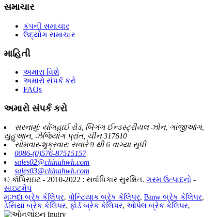
સમાચાર
કંપની સમાચાર
ઉદ્યોગ સમાચાર
માહિતી
અમારા વિશે
અમારો સંપર્ક કરો
FAQs
અમારો સંપર્ક કરો
સરનામું: યોંગહાઈ રોડ, બિંગંગ ઈન્ડસ્ટ્રીયલ ઝોન, ગાંજીઆંગ,
યુહુઆન, ઝેજિયાંગ પ્રાંત, ચીન 317610
સોમવાર-શુક્રવાર: સવારે 9 થી 6 વાગ્યા સુધી
0086-(0)576-87515157
sales02@chinahwh.com
sales03@chinahwh.com
© કૉપિરાઇટ - 2010-2022 : સર્વાધિકાર સુરક્ષિત.
ગરમ ઉત્પાદનો
-
સાઇટમેપ
મઝદા બ્રેક કેલિપર
,
પોન્ટિયાક બ્રેક કેલિપર
,
Bmw બ્રેક કેલિપર
,
ડેસિયા બ્રેક કેલિપર
,
ફોર્ડ બ્રેક કેલિપર
,
ઓપેલ બ્રેક કેલિપર
,