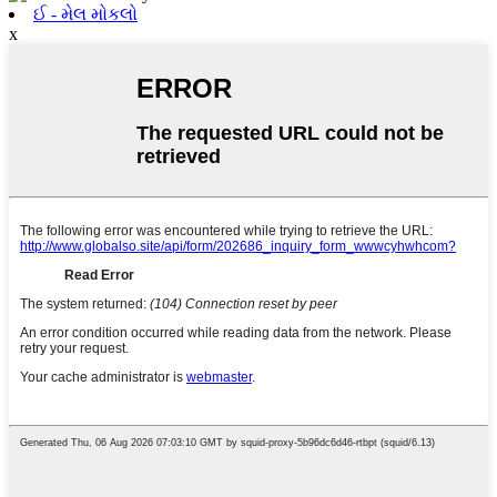
ઈ - મેલ મોકલો
x