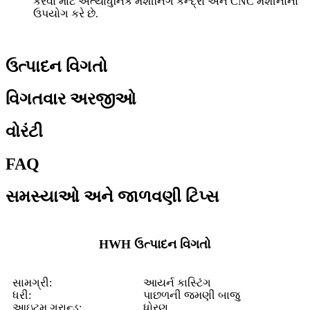
કરવા માટે અત્યાધુનિક મશીનિંગ કેન્દ્રો અને CNC મશીનોનો
ઉપયોગ કરે છે.
ઉત્પાદન વિગતો
વિગતવાર અરજીઓ
વોરંટી
FAQ
સમસ્યાઓ અને જાળવણી ટિપ્સ
HWH ઉત્પાદન વિગતો
સામગ્રી:
આયર્ન કાસ્ટિંગ
ધરી:
પાછળની જમણી બાજુ
આઇટમ ગ્રાન્ડ:
ધોરણ