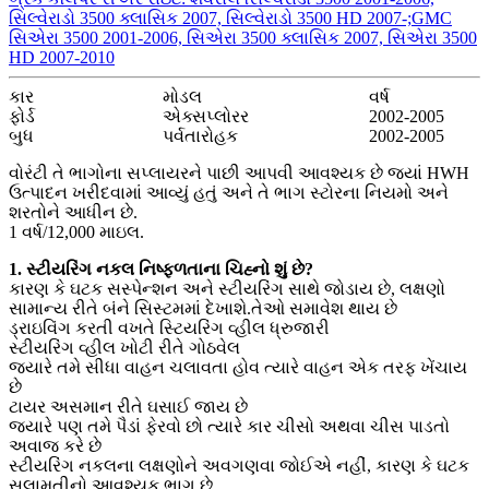
સિલ્વેરાડો 3500 ક્લાસિક 2007, સિલ્વેરાડો 3500 HD 2007-;GMC
સિએરા 3500 2001-2006, સિએરા 3500 ક્લાસિક 2007, સિએરા 3500
HD 2007-2010
કાર
મોડલ
વર્ષ
ફોર્ડ
એક્સપ્લોરર
2002-2005
બુધ
પર્વતારોહક
2002-2005
વોરંટી તે ભાગોના સપ્લાયરને પાછી આપવી આવશ્યક છે જ્યાં HWH
ઉત્પાદન ખરીદવામાં આવ્યું હતું અને તે ભાગ સ્ટોરના નિયમો અને
શરતોને આધીન છે.
1 વર્ષ/12,000 માઇલ.
1. સ્ટીયરિંગ નકલ નિષ્ફળતાના ચિહ્નો શું છે?
કારણ કે ઘટક સસ્પેન્શન અને સ્ટીયરિંગ સાથે જોડાય છે, લક્ષણો
સામાન્ય રીતે બંને સિસ્ટમમાં દેખાશે.તેઓ સમાવેશ થાય છે
ડ્રાઇવિંગ કરતી વખતે સ્ટિયરિંગ વ્હીલ ધ્રુજારી
સ્ટીયરિંગ વ્હીલ ખોટી રીતે ગોઠવેલ
જ્યારે તમે સીધા વાહન ચલાવતા હોવ ત્યારે વાહન એક તરફ ખેંચાય
છે
ટાયર અસમાન રીતે ઘસાઈ જાય છે
જ્યારે પણ તમે પૈડાં ફેરવો છો ત્યારે કાર ચીસો અથવા ચીસ પાડતો
અવાજ કરે છે
સ્ટીયરિંગ નકલના લક્ષણોને અવગણવા જોઈએ નહીં, કારણ કે ઘટક
સલામતીનો આવશ્યક ભાગ છે.