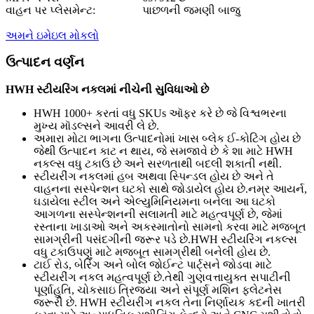
વાહન પર પ્લેસમેન્ટ:
પાછળની જમણી બાજુ
અમને ઇમેઇલ મોકલો
ઉત્પાદન વર્ણન
HWH સ્ટીયરિંગ નકલમાં નીચેની સુવિધાઓ છે
HWH 1000+ કરતાં વધુ SKUs ઑફર કરે છે જે વિશ્વભરના
મુખ્ય મૉડલ્સને આવરી લે છે.
અમારા મોટા ભાગના ઉત્પાદનોમાં ખાસ બ્લેક ઈ-કોટિંગ હોય છે
જેથી ઉત્પાદન કાટ ન થાય, જે સમજાવે છે કે શા માટે HWH
નકલ્સ વધુ ટકાઉ છે અને સરળતાથી બદલી શકાતી નથી.
સ્ટીયરીંગ નકલમાં હબ અથવા સ્પિન્ડલ હોય છે અને તે
વાહનના સસ્પેન્શન ઘટકો સાથે જોડાયેલ હોય છે.નમ્ર આયર્ન,
ઘડાયેલા સ્ટીલ અને એલ્યુમિનિયમના બનેલા આ ઘટકો
આગળના સસ્પેન્શનની સલામતી માટે મહત્વપૂર્ણ છે, જેમાં
રસ્તાના ખાડાઓ અને અકસ્માતોનો સામનો કરવા માટે મજબૂત
સામગ્રીની પસંદગીની જરૂર પડે છે.HWH સ્ટીયરિંગ નકલ્સ
વધુ ટકાઉપણું માટે મજબૂત સામગ્રીથી બનેલી હોય છે.
ટાઈ રોડ, બેરિંગ અને બોલ જોઈન્ટ પાર્ટ્સને જોડવા માટે
સ્ટીયરીંગ નકલ મહત્વપૂર્ણ છે.તેથી ગુણવત્તાયુક્ત સપાટીની
પૂર્ણાહુતિ, ચોકસાઇ ત્રિજ્યા અને સંપૂર્ણ મશિન ફ્લેટનેસ
જરૂરી છે. HWH સ્ટીયરીંગ નકલ તેના નિર્ણાયક કદની ખાતરી