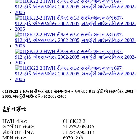
0118K22-2 HWH રીઅર રાઇટ સસ્પેન્શન નકલ 697-912:ફોર્ડ એક્સપ્લોરર 2002-
2005, મર્ક્યુરી માઉન્ટેનિયર 2002-2005
ટૂંકું વર્ણન:
HWH નંબર:
0118K22-2
સંદર્ભ OE નંબર:
3L2Z5A968BA
સંદર્ભ OE નંબર:
3L2Z5A968BB
MPN નંબર:
697912 છે