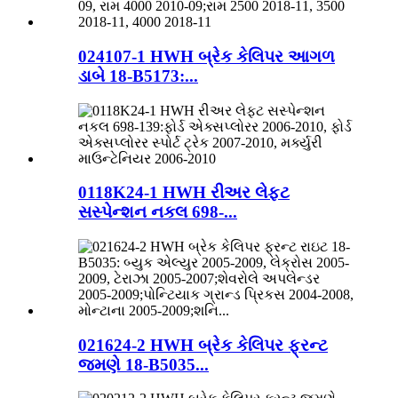
024107-1 HWH બ્રેક કેલિપર આગળ
ડાબે 18-B5173:...
0118K24-1 HWH રીઅર લેફ્ટ
સસ્પેન્શન નકલ 698-...
021624-2 HWH બ્રેક કેલિપર ફ્રન્ટ
જમણે 18-B5035...