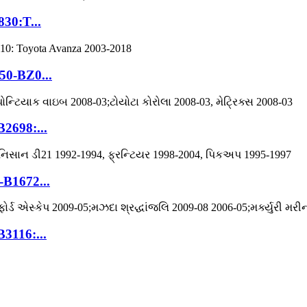
830:T...
50-BZ0...
2698:...
-B1672...
3116:...