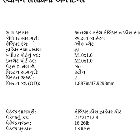
ભાગ પ્રકાર
અનલોડ કરેલ કેલિપર w/કૌંસ સા
કેલિપર સામગ્રી:
આયર્ન કાસ્ટિંગ
કેલિપર રંગ:
ઝીંક પ્લેટ
હાર્ડવેર સમાવાયેલ:
હા
બ્લીડર પોર્ટનું કદ:
M10x1.0
ઇનલેટ પોર્ટ કદ:
M10x1.0
પેડ્સ શામેલ છે:
No
પિસ્ટન સામગ્રી:
સ્ટીલ
પિસ્ટન જથ્થો:
2
પિસ્ટન કદ (OD):
1.887in/47.9298mm
પેકેજ સામગ્રી:
કેલિપર;કૌંસ;હાર્ડવેર કીટ
પેકેજનું કદ:
21*21*12.8
પેકેજ વજન:
16.26lb
પેકેજ પ્રકાર:
1 બોક્સ