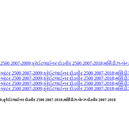
009;ફ્રેઈટલાઈનર દોડવીર 2500 2007-2018;મર્સિડીઝ-બેન્ઝ દોડવીર 2007-2018