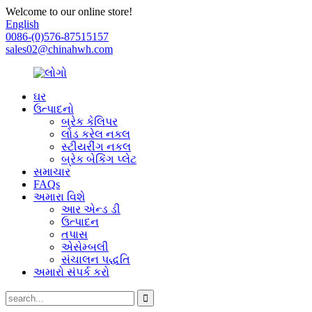
Welcome to our online store!
English
0086-(0)576-87515157
sales02@chinahwh.com
ઘર
ઉત્પાદનો
બ્રેક કેલિપર
લોડ કરેલ નકલ
સ્ટીયરીંગ નકલ
બ્રેક બેકિંગ પ્લેટ
સમાચાર
FAQs
અમારા વિશે
આર એન્ડ ડી
ઉત્પાદન
તપાસ
એસેમ્બલી
સંચાલન પદ્ધતિ
અમારો સંપર્ક કરો