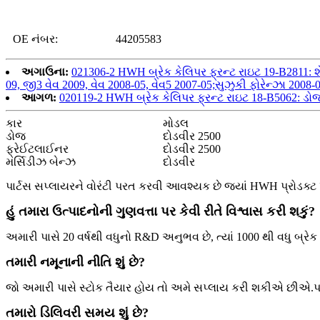
OE નંબર:
44205583
અગાઉના:
021306-2 HWH બ્રેક કેલિપર ફ્રન્ટ રાઇટ 19-B2811: શેવ
09, જી3 વેવ 2009, વેવ 2008-05, વેવ5 2007-05;સુઝુકી ફોરેન્ઝા 2008-0
આગળ:
020119-2 HWH બ્રેક કેલિપર ફ્રન્ટ રાઇટ 18-B5062: ડોજ
કાર
મોડલ
ડોજ
દોડવીર 2500
ફ્રેઈટલાઈનર
દોડવીર 2500
મર્સિડીઝ બેન્ઝ
દોડવીર
પાર્ટસ સપ્લાયરને વોરંટી પરત કરવી આવશ્યક છે જ્યાં HWH પ્રોડક્ટ 
હું તમારા ઉત્પાદનોની ગુણવત્તા પર કેવી રીતે વિશ્વાસ કરી શકું?
અમારી પાસે 20 વર્ષથી વધુનો R&D અનુભવ છે, ત્યાં 1000 થી વધુ બ્રેક ક
તમારી નમૂનાની નીતિ શું છે?
જો અમારી પાસે સ્ટોક તૈયાર હોય તો અમે સપ્લાય કરી શકીએ છીએ.પરં
તમારો ડિલિવરી સમય શું છે?