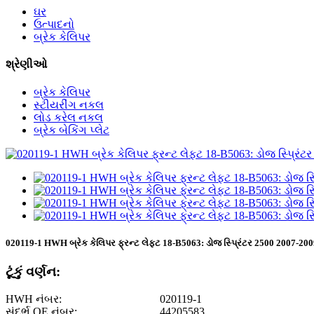
ઘર
ઉત્પાદનો
બ્રેક કેલિપર
શ્રેણીઓ
બ્રેક કેલિપર
સ્ટીયરીંગ નકલ
લોડ કરેલ નકલ
બ્રેક બેકિંગ પ્લેટ
020119-1 HWH બ્રેક કેલિપર ફ્રન્ટ લેફ્ટ 18-B5063: ડોજ સ્પ્રિંટર 2500 2007-2
ટૂંકું વર્ણન:
HWH નંબર:
020119-1
સંદર્ભ OE નંબર:
44205583