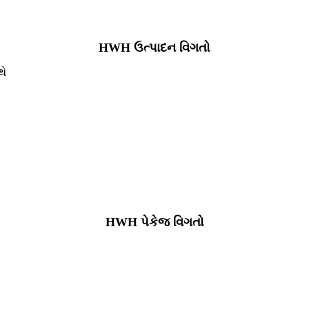
HWH ઉત્પાદન વિગતો
થે
HWH પેકેજ વિગતો