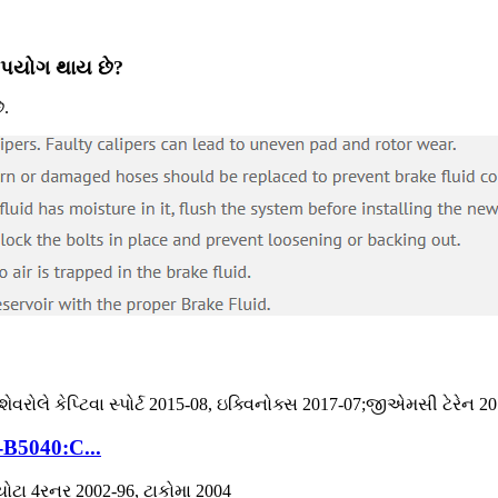
 ઉપયોગ થાય છે?
ે.
-B5040:C...