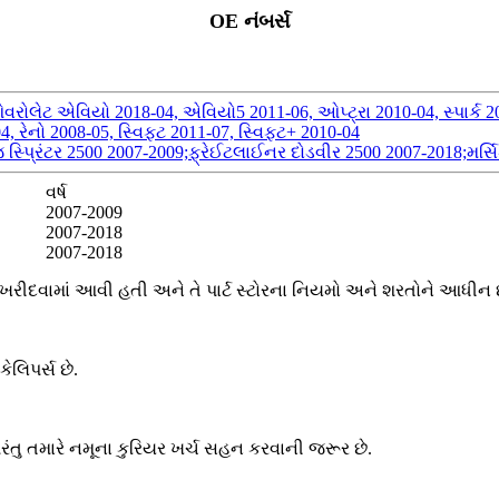
OE નંબર્સ
રોલેટ એવિયો 2018-04, એવિયો5 2011-06, ઓપ્ટ્રા 2010-04, સ્પાર્ક 2015
4, રેનો 2008-05, સ્વિફ્ટ 2011-07, સ્વિફ્ટ+ 2010-04
 સ્પ્રિંટર 2500 2007-2009;ફ્રેઈટલાઈનર દોડવીર 2500 2007-2018;મર્
વર્ષ
2007-2009
2007-2018
2007-2018
ખરીદવામાં આવી હતી અને તે પાર્ટ સ્ટોરના નિયમો અને શરતોને આધીન છે
ેલિપર્સ છે.
તુ તમારે નમૂના કુરિયર ખર્ચ સહન કરવાની જરૂર છે.