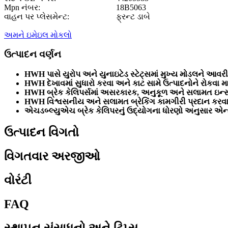
Mpn નંબર:
18B5063
વાહન પર પ્લેસમેન્ટ:
ફ્રન્ટ ડાબે
અમને ઇમેઇલ મોકલો
ઉત્પાદન વર્ણન
HWH પાસે યુરોપ અને યુનાઇટેડ સ્ટેટ્સમાં મુખ્ય મોડલને આવરી 
HWH દેખાવમાં સુધારો કરવા અને કાટ સામે ઉત્પાદનોને રોકવા મા
HWH બ્રેક કેલિપર્સમાં અસરકારક, અનુકૂળ અને સલામત ઇન્સ્ટ
HWH વિશ્વસનીય અને સલામત બ્રેકિંગ કામગીરી પ્રદાન કરવા 
એચડબ્લ્યુએચ બ્રેક કેલિપરનું ઉદ્યોગના ધોરણો અનુસાર એન્ટી-
ઉત્પાદન વિગતો
વિગતવાર અરજીઓ
વોરંટી
FAQ
સ્થાપન સંસાધનો અને ટિપ્સ