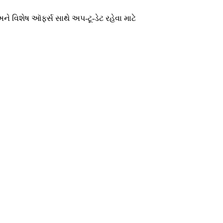
ને વિશેષ ઑફર્સ સાથે અપ-ટૂ-ડેટ રહેવા માટે