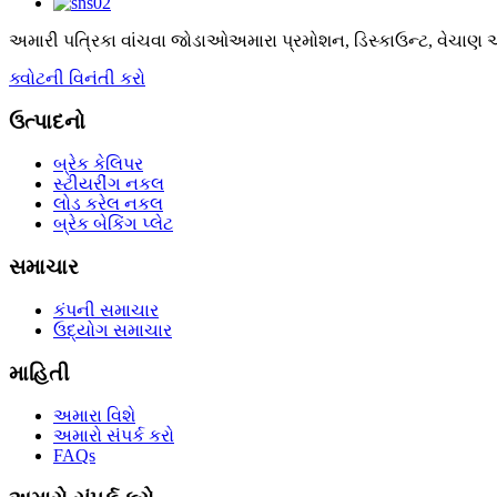
અમારી પત્રિકા વાંચવા જોડાઓ
અમારા પ્રમોશન, ડિસ્કાઉન્ટ, વેચાણ અ
ક્વોટની વિનંતી કરો
ઉત્પાદનો
બ્રેક કેલિપર
સ્ટીયરીંગ નકલ
લોડ કરેલ નકલ
બ્રેક બેકિંગ પ્લેટ
સમાચાર
કંપની સમાચાર
ઉદ્યોગ સમાચાર
માહિતી
અમારા વિશે
અમારો સંપર્ક કરો
FAQs