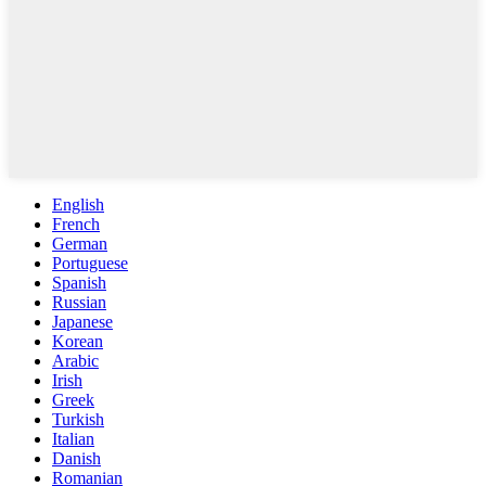
English
French
German
Portuguese
Spanish
Russian
Japanese
Korean
Arabic
Irish
Greek
Turkish
Italian
Danish
Romanian