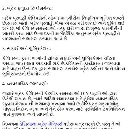
2. બ્રેક ફ્લુઇડ રિપ્લેસમેન્ટ:
બ્રેક પ્રવાહી કેલિપર્સની યોગ્ય કામગીરીમાં નિર્ણાયક ભૂમિકા ભજવે
છે.સમય જતાં, બ્રેક પ્રવાહી ભેજ એકઠા કરી શકે છે અને દૂષિત થઈ
શકે છે, જે કેલિપર સમસ્યાઓ તરફ દોરી જાય છે.શ્રેષ્ઠ કામગીરીની
ખાતરી કરવા માટે ઉત્પાદકની માર્ગદર્શિકા અનુસાર બ્રેક પ્રવાહીને
બદલવાની ભલામણ કરવામાં આવે છે.
3. સફાઈ અને લુબ્રિકેશન:
કેલિપરના ફરતા ભાગોની યોગ્ય સફાઈ અને લુબ્રિકેશન ચોંટતા
અથવા જપ્ત થતા અટકાવી શકે છે.કેલિપરની કાર્યક્ષમતા જાળવવા
માટે વાહન ઉત્પાદક દ્વારા ભલામણ કરાયેલ બ્રેક ક્લીનર અને યોગ્ય
લુબ્રિકન્ટનો ઉપયોગ કરો.
4. વ્યવસાયિક જાળવણી:
જ્યારે બ્રેક કેલિપરની કેટલીક સમસ્યાઓ DIY પદ્ધતિઓ દ્વારા
ઉકેલી શકાય છે, ત્યારે જટિલ સમારકામ માટે હંમેશા વ્યાવસાયિક
સહાય મેળવવાની ભલામણ કરવામાં આવે છે.કેલિપર સમસ્યાઓનું
ચોક્કસ નિદાન કરવા અને તેને ઠીક કરવા માટે પ્રશિક્ષિત ટેકનિશિયન
પાસે કુશળતા અને સાધનો છે.
નિષ્કર્ષમાં,
ડેસિયાના બ્રેક કેલિપર્સ
ભરોસાપાત્ર ઘટકો છે, પરંતુ તેઓ