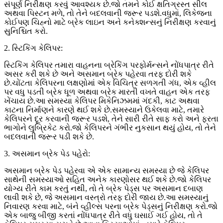
સંપૂર્ણ નિરીક્ષણ કરવું આવશ્યક છે.જો તમને કોઈ ક્ષતિગ્રસ્ત સીલ
અથવા પિસ્ટન મળે, તો તેને બદલવાની જરૂર પડશે.વધુમાં, લિકેજના
કોઈપણ ચિહ્નો માટે બ્રેક લાઇન અને કનેક્શન્સનું નિરીક્ષણ કરવાનું
સુનિશ્ચિત કરો.
2. સ્ટિકિંગ કેલિપર:
સ્ટિકિંગ કેલિપર તમારા વાહનના બ્રેકિંગ પરફોર્મન્સને નોંધપાત્ર રીતે
અસર કરી શકે છે અને અસમાન બ્રેક પહેરવા તરફ દોરી શકે
છે.ચોંટતા કેલિપરના લક્ષણોમાં એક વિચિત્ર સળગતી ગંધ, એક વ્હીલ
પર વધુ પડતી બ્રેક ધૂળ અથવા બ્રેક મારતી વખતે વાહન એક તરફ
ખેંચાય છે.આ સમસ્યા કેલિપર મિકેનિઝમમાં ગંદકી, કાટ અથવા
કાટના નિર્માણને કારણે થઈ શકે છે.સમસ્યાને ઉકેલવા માટે, તમારે
કેલિપરને દૂર કરવાની જરૂર પડશે, તેને સારી રીતે સાફ કરો અને ફરતા
ભાગોને લુબ્રિકેટ કરો.જો કેલિપરને ગંભીર નુકસાન થયું હોય, તો તેને
બદલવાની જરૂર પડી શકે છે.
3. અસમાન બ્રેક પેડ પહેરો:
અસમાન બ્રેક પેડ પહેરવા એ એક સામાન્ય સમસ્યા છે જે કેલિપર
સાથેની સમસ્યાઓ સહિત અનેક કારણોસર થઈ શકે છે.જો કેલિપર
યોગ્ય રીતે કામ કરતું નથી, તો તે બ્રેક પેડ્સ પર અસમાન દબાણ
લાવી શકે છે, જે અસમાન વસ્ત્રો તરફ દોરી જાય છે.આ સમસ્યાનું
નિવારણ કરવા માટે, બંને વ્હીલ્સ પરના બ્રેક પેડ્સનું નિરીક્ષણ કરો.જો
એક બાજુ બીજી કરતાં નોંધપાત્ર રીતે વધુ ઘસાઈ ગઈ હોય, તો તે