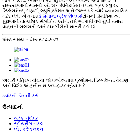
લીક, ચોંટતા, અસમાન પેડ પહેરવા અને અવાજ જેવી સામાન્ય
સમસ્યાઓનો સામનો કરી શકે છે.નિયમિત તપાસ, બ્રેક ફ્લુઇડ
રિપ્લેસમેન્ટ, સફાઈ, લ્યુબ્રિકેશન અને જરૂર પડે ત્યારે વ્યાવસાયિક
મદદ લેવી એ તમારા
ડેસિયાના બ્રેક કેલિપર્સ
ટોચની સ્થિતિમાં.આ
મુદ્દાઓને તાત્કાલિક સંબોધિત કરીને, તમે આગામી વર્ષો સુધી તમારા
વાહનની સલામતી અને કામગીરીની ખાતરી કરો છો.
પોસ્ટ સમય: નવેમ્બર-14-2023
અમારી પત્રિકા વાંચવા જોડાઓ
અમારા પ્રમોશન, ડિસ્કાઉન્ટ, વેચાણ
અને વિશેષ ઑફર્સ સાથે અપ-ટૂ-ડેટ રહેવા માટે
ક્વોટની વિનંતી કરો
ઉત્પાદનો
બ્રેક કેલિપર
સ્ટીયરીંગ નકલ
લોડ કરેલ નકલ