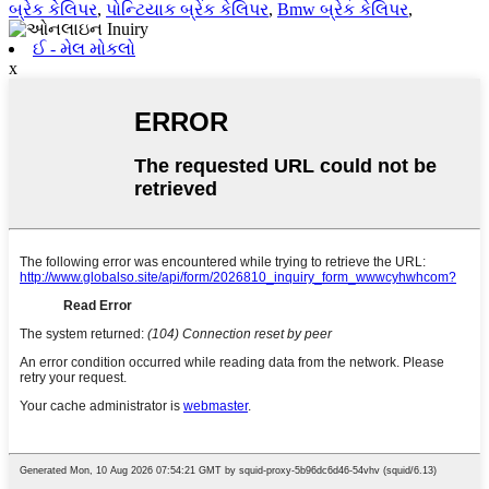
બ્રેક કેલિપર
,
પોન્ટિયાક બ્રેક કેલિપર
,
Bmw બ્રેક કેલિપર
,
ઈ - મેલ મોકલો
x