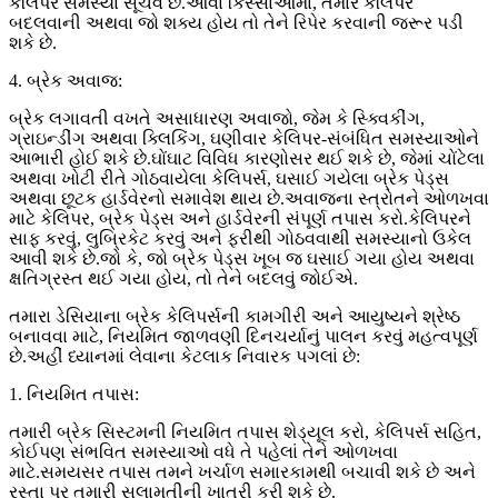
કેલિપર સમસ્યા સૂચવે છે.આવા કિસ્સાઓમાં, તમારે કેલિપર
બદલવાની અથવા જો શક્ય હોય તો તેને રિપેર કરવાની જરૂર પડી
શકે છે.
4. બ્રેક અવાજ:
બ્રેક લગાવતી વખતે અસાધારણ અવાજો, જેમ કે સ્ક્વિકીંગ,
ગ્રાઇન્ડીંગ અથવા ક્લિકિંગ, ઘણીવાર કેલિપર-સંબંધિત સમસ્યાઓને
આભારી હોઈ શકે છે.ઘોંઘાટ વિવિધ કારણોસર થઈ શકે છે, જેમાં ચોંટેલા
અથવા ખોટી રીતે ગોઠવાયેલા કેલિપર્સ, ઘસાઈ ગયેલા બ્રેક પેડ્સ
અથવા છૂટક હાર્ડવેરનો સમાવેશ થાય છે.અવાજના સ્ત્રોતને ઓળખવા
માટે કેલિપર, બ્રેક પેડ્સ અને હાર્ડવેરની સંપૂર્ણ તપાસ કરો.કેલિપરને
સાફ કરવું, લુબ્રિકેટ કરવું અને ફરીથી ગોઠવવાથી સમસ્યાનો ઉકેલ
આવી શકે છે.જો કે, જો બ્રેક પેડ્સ ખૂબ જ ઘસાઈ ગયા હોય અથવા
ક્ષતિગ્રસ્ત થઈ ગયા હોય, તો તેને બદલવું જોઈએ.
તમારા ડેસિયાના બ્રેક કેલિપર્સની કામગીરી અને આયુષ્યને શ્રેષ્ઠ
બનાવવા માટે, નિયમિત જાળવણી દિનચર્યાનું પાલન કરવું મહત્વપૂર્ણ
છે.અહીં ધ્યાનમાં લેવાના કેટલાક નિવારક પગલાં છે:
1. નિયમિત તપાસ:
તમારી બ્રેક સિસ્ટમની નિયમિત તપાસ શેડ્યૂલ કરો, કેલિપર્સ સહિત,
કોઈપણ સંભવિત સમસ્યાઓ વધે તે પહેલાં તેને ઓળખવા
માટે.સમયસર તપાસ તમને ખર્ચાળ સમારકામથી બચાવી શકે છે અને
રસ્તા પર તમારી સલામતીની ખાતરી કરી શકે છે.