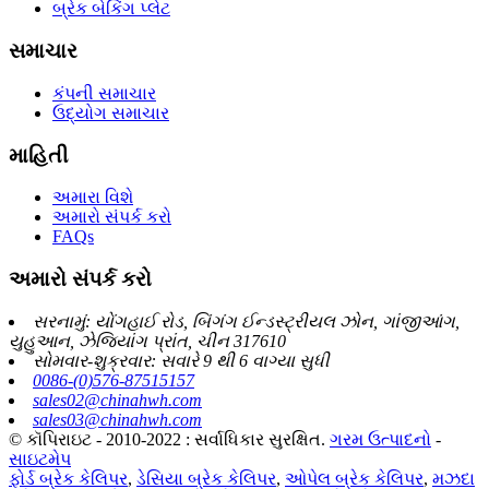
બ્રેક બેકિંગ પ્લેટ
સમાચાર
કંપની સમાચાર
ઉદ્યોગ સમાચાર
માહિતી
અમારા વિશે
અમારો સંપર્ક કરો
FAQs
અમારો સંપર્ક કરો
સરનામું: યોંગહાઈ રોડ, બિંગંગ ઈન્ડસ્ટ્રીયલ ઝોન, ગાંજીઆંગ,
યુહુઆન, ઝેજિયાંગ પ્રાંત, ચીન 317610
સોમવાર-શુક્રવાર: સવારે 9 થી 6 વાગ્યા સુધી
0086-(0)576-87515157
sales02@chinahwh.com
sales03@chinahwh.com
© કૉપિરાઇટ - 2010-2022 : સર્વાધિકાર સુરક્ષિત.
ગરમ ઉત્પાદનો
-
સાઇટમેપ
ફોર્ડ બ્રેક કેલિપર
,
ડેસિયા બ્રેક કેલિપર
,
ઓપેલ બ્રેક કેલિપર
,
મઝદા