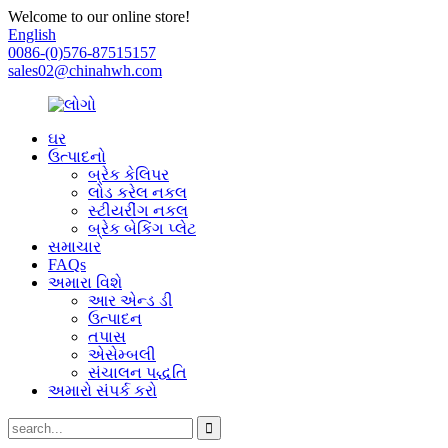
Welcome to our online store!
English
0086-(0)576-87515157
sales02@chinahwh.com
ઘર
ઉત્પાદનો
બ્રેક કેલિપર
લોડ કરેલ નકલ
સ્ટીયરીંગ નકલ
બ્રેક બેકિંગ પ્લેટ
સમાચાર
FAQs
અમારા વિશે
આર એન્ડ ડી
ઉત્પાદન
તપાસ
એસેમ્બલી
સંચાલન પદ્ધતિ
અમારો સંપર્ક કરો