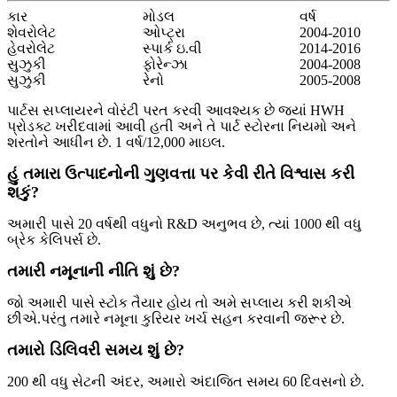
કાર
મોડલ
વર્ષ
શેવરોલેટ
ઓપ્ટ્રા
2004-2010
હેવરોલેટ
સ્પાર્ક ઇ.વી
2014-2016
સુઝુકી
ફોરેન્ઝા
2004-2008
સુઝુકી
રેનો
2005-2008
પાર્ટસ સપ્લાયરને વોરંટી પરત કરવી આવશ્યક છે જ્યાં HWH
પ્રોડક્ટ ખરીદવામાં આવી હતી અને તે પાર્ટ સ્ટોરના નિયમો અને
શરતોને આધીન છે. 1 વર્ષ/12,000 માઇલ.
હું તમારા ઉત્પાદનોની ગુણવત્તા પર કેવી રીતે વિશ્વાસ કરી
શકું?
અમારી પાસે 20 વર્ષથી વધુનો R&D અનુભવ છે, ત્યાં 1000 થી વધુ
બ્રેક કેલિપર્સ છે.
તમારી નમૂનાની નીતિ શું છે?
જો અમારી પાસે સ્ટોક તૈયાર હોય તો અમે સપ્લાય કરી શકીએ
છીએ.પરંતુ તમારે નમૂના કુરિયર ખર્ચ સહન કરવાની જરૂર છે.
તમારો ડિલિવરી સમય શું છે?
200 થી વધુ સેટની અંદર, અમારો અંદાજિત સમય 60 દિવસનો છે.