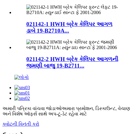
021142-1 HWH બ્રેક કેલિપર આગળ
ડાબે 19-B2710A...
021142-2 HWH બ્રેક કેલિપર આગળની
જમણી બાજુ 19-B2711...
અમારી પત્રિકા વાંચવા જોડાઓ
અમારા પ્રમોશન, ડિસ્કાઉન્ટ, વેચાણ
અને વિશેષ ઑફર્સ સાથે અપ-ટૂ-ડેટ રહેવા માટે
ક્વોટની વિનંતી કરો