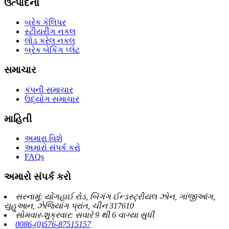
ઉત્પાદનો
બ્રેક કેલિપર
સ્ટીયરીંગ નકલ
લોડ કરેલ નકલ
બ્રેક બેકિંગ પ્લેટ
સમાચાર
કંપની સમાચાર
ઉદ્યોગ સમાચાર
માહિતી
અમારા વિશે
અમારો સંપર્ક કરો
FAQs
અમારો સંપર્ક કરો
સરનામું: યોંગહાઈ રોડ, બિંગંગ ઈન્ડસ્ટ્રીયલ ઝોન, ગાંજીઆંગ,
યુહુઆન, ઝેજિયાંગ પ્રાંત, ચીન 317610
સોમવાર-શુક્રવાર: સવારે 9 થી 6 વાગ્યા સુધી
0086-(0)576-87515157