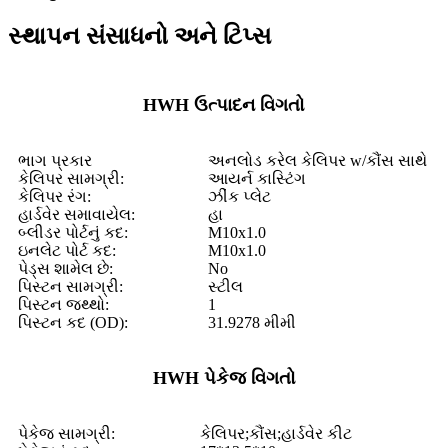
સ્થાપન સંસાધનો અને ટિપ્સ
HWH ઉત્પાદન વિગતો
ભાગ પ્રકાર
અનલોડ કરેલ કેલિપર w/કૌંસ સાથે
કેલિપર સામગ્રી:
આયર્ન કાસ્ટિંગ
કેલિપર રંગ:
ઝીંક પ્લેટ
હાર્ડવેર સમાવાયેલ:
હા
બ્લીડર પોર્ટનું કદ:
M10x1.0
ઇનલેટ પોર્ટ કદ:
M10x1.0
પેડ્સ શામેલ છે:
No
પિસ્ટન સામગ્રી:
સ્ટીલ
પિસ્ટન જથ્થો:
1
પિસ્ટન કદ (OD):
31.9278 મીમી
HWH પેકેજ વિગતો
પેકેજ સામગ્રી:
કેલિપર;કૌંસ;હાર્ડવેર કીટ