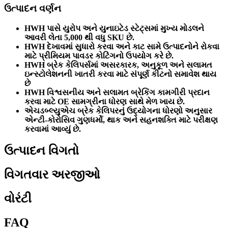
ઉત્પાદન વર્ણન
HWH પાસે યુરોપ અને યુનાઇટેડ સ્ટેટ્સમાં મુખ્ય મોડલને
આવરી લેતા 5,000 થી વધુ SKU છે.
HWH દેખાવમાં સુધારો કરવા અને કાટ સામે ઉત્પાદનોને રોકવા
માટે પ્રીમિયમ પાવડર કોટિંગનો ઉપયોગ કરે છે.
HWH બ્રેક કેલિપર્સમાં અસરકારક, અનુકૂળ અને સલામત
ઇન્સ્ટોલેશનની ખાતરી કરવા માટે સંપૂર્ણ કીટનો સમાવેશ થાય
છે
HWH વિશ્વસનીય અને સલામત બ્રેકિંગ કામગીરી પ્રદાન
કરવા માટે OE સામગ્રીના ધોરણ સાથે મેળ ખાય છે.
એચડબ્લ્યુએચ બ્રેક કેલિપરનું ઉદ્યોગના ધોરણો અનુસાર
એન્ટી-કોરોસિવ ગુણધર્મો, થાક અને સહનશક્તિ માટે પરીક્ષણ
કરવામાં આવ્યું છે.
ઉત્પાદન વિગતો
વિગતવાર અરજીઓ
વોરંટી
FAQ