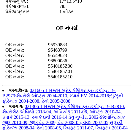
પેકેજનું કદ:
17*13.5*10
પેકેજ વજન:
7lb
પેકેજ પ્રકાર:
1 બોક્સ
OE નંબર્સ
OE નંબર:
95939883
OE નંબર:
96463799
OE નંબર:
96549623
OE નંબર:
96800086
OE નંબર:
5540185Z00
OE નંબર:
5540185Z01
OE નંબર:
5540185Z10
અગાઉના:
021605-1 HWH બ્રેક કેલિપર ફ્રન્ટ લેફ્ટ 19-
B2979:શેવરોલે ઓપ્ટ્રા 2004-2010, સ્પાર્ક EV 2014-2016;સુઝુકી
ફોરેન્ઝા 2004-2008, રેનો 2005-2008
આગળ:
021306-1 HWH બ્રેક કેલિપર ફ્રન્ટ લેફ્ટ 19-B2810:
શેવરોલેટ એવિયો 2018-04, એવિયો5 2011-06, ઓપ્ટ્રા 2010-04,
સ્પાર્ક 2015-13, સ્પાર્ક ઇવી 2016-14;ડેવુ નુબીરા 2002-99;પોન્ટિયાક
જી3 2010-09, જી3 વેવ 2009, વેવ 2008-05, વેવ5 2007-05;સુઝુકી
ફોરેન્ઝા 2008-04, રેનો 2008-05, સ્વિફ્ટ 2011-07, સ્વિફ્ટ+ 2010-04