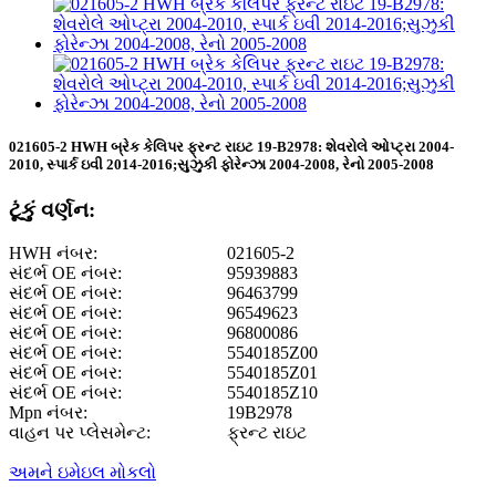
021605-2 HWH બ્રેક કેલિપર ફ્રન્ટ રાઇટ 19-B2978: શેવરોલે ઓપ્ટ્રા 2004-
2010, સ્પાર્ક ઇવી 2014-2016;સુઝુકી ફોરેન્ઝા 2004-2008, રેનો 2005-2008
ટૂંકું વર્ણન:
HWH નંબર:
021605-2
સંદર્ભ OE નંબર:
95939883
સંદર્ભ OE નંબર:
96463799
સંદર્ભ OE નંબર:
96549623
સંદર્ભ OE નંબર:
96800086
સંદર્ભ OE નંબર:
5540185Z00
સંદર્ભ OE નંબર:
5540185Z01
સંદર્ભ OE નંબર:
5540185Z10
Mpn નંબર:
19B2978
વાહન પર પ્લેસમેન્ટ:
ફ્રન્ટ રાઇટ
અમને ઇમેઇલ મોકલો