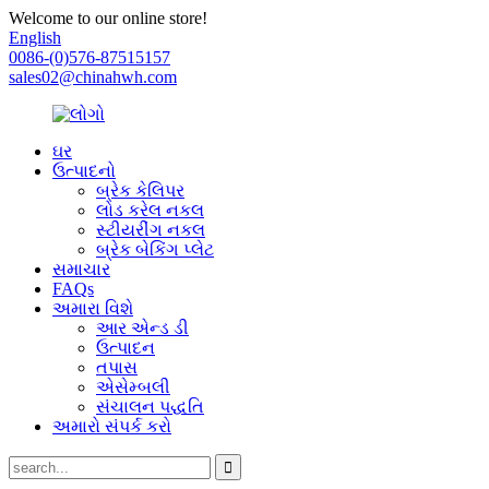
Welcome to our online store!
English
0086-(0)576-87515157
sales02@chinahwh.com
ઘર
ઉત્પાદનો
બ્રેક કેલિપર
લોડ કરેલ નકલ
સ્ટીયરીંગ નકલ
બ્રેક બેકિંગ પ્લેટ
સમાચાર
FAQs
અમારા વિશે
આર એન્ડ ડી
ઉત્પાદન
તપાસ
એસેમ્બલી
સંચાલન પદ્ધતિ
અમારો સંપર્ક કરો